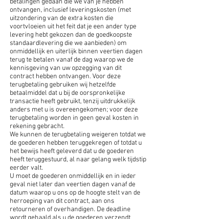
betalingen gedaan die we van je hebben
ontvangen, inclusief leveringskosten (met
uitzondering van de extra kosten die
voortvloeien uit het feit dat je een ander type
levering hebt gekozen dan de goedkoopste
standaardlevering die we aanbieden) om
onmiddellijk en uiterlijk binnen veertien dagen
terug te betalen vanaf de dag waarop we de
kennisgeving van uw opzegging van dit
contract hebben ontvangen. Voor deze
terugbetaling gebruiken wij hetzelfde
betaalmiddel dat u bij de oorspronkelijke
transactie heeft gebruikt, tenzij uitdrukkelijk
anders met u is overeengekomen; voor deze
terugbetaling worden in geen geval kosten in
rekening gebracht.
We kunnen de terugbetaling weigeren totdat we
de goederen hebben teruggekregen of totdat u
het bewijs heeft geleverd dat u de goederen
heeft teruggestuurd, al naar gelang welk tijdstip
eerder valt.
U moet de goederen onmiddellijk en in ieder
geval niet later dan veertien dagen vanaf de
datum waarop u ons op de hoogte stelt van de
herroeping van dit contract, aan ons
retourneren of overhandigen. De deadline
wordt gehaald als u de goederen verzendt