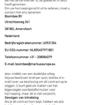
die niet de vervoerder is, de goederen in bezit
heeft genomen.
Om uw herroepingsrecht uit te oefenen, moet u
contact met ons opnemen
Boombee BV
Utrechtseweg 341
3818EL Amersfoort
Nederland
Bedrijfsregistratienummer:
63931354
EU OSS-nummer: NL855457971B01
Telefoonnummer
+31 - 208086079
E-mail:
boombee@markuseurope.eu
door middel van een duidelijke uitleg
(bijvoorbeeld een brief per post, telefax of e-
mail) over uw beslissing om dit contract op te
zeggen. U kunt gebruik maken van het
bijgevoegde voorbeeldformulier voor
herroeping, maar dit is niet verplicht.
Gevolgen van intrekking
Als je dit contract herroept, hebben we alle