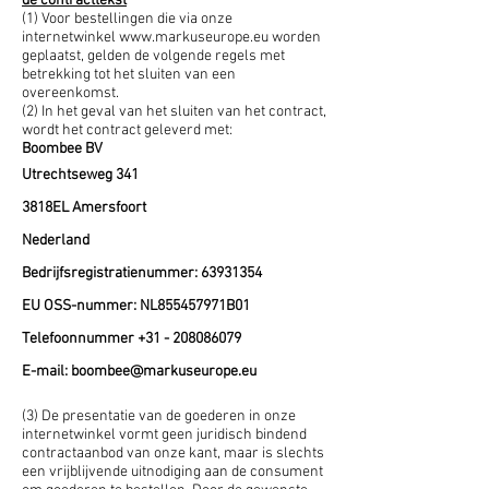
de contracttekst
(1) Voor bestellingen die via onze
internetwinkel
www.markuseurope.eu
worden
geplaatst, gelden de volgende regels met
betrekking tot het sluiten van een
overeenkomst.
(2) In het geval van het sluiten van het contract,
wordt het contract geleverd met:
Boombee BV
Utrechtseweg 341
3818EL Amersfoort
Nederland
Bedrijfsregistratienummer:
63931354
EU OSS-nummer: NL855457971B01
Telefoonnummer
+31 - 208086079
E-mail:
boombee@markuseurope.eu
(3) De presentatie van de goederen in onze
internetwinkel vormt geen juridisch bindend
contractaanbod van onze kant, maar is slechts
een vrijblijvende uitnodiging aan de consument