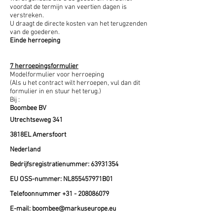
voordat de termijn van veertien dagen is
verstreken.
U draagt de directe kosten van het terugzenden
van de goederen.
Einde herroeping
7 herroepingsformulier
Modelformulier voor herroeping
(Als u het contract wilt herroepen, vul dan dit
formulier in en stuur het terug.)
Bij :
Boombee BV
Utrechtseweg 341
3818EL Amersfoort
Nederland
Bedrijfsregistratienummer:
63931354
EU OSS-nummer: NL855457971B01
Telefoonnummer
+31 - 208086079
E-mail:
boombee@markuseurope.eu