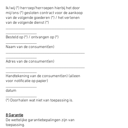
Ik/wij (*) herroep/herroepen hierbij het door
mij/ons (*) gesloten contract voor de aankoop
van de volgende goederen (*) / het verlenen
van de volgende dienst (*)
______________________________________________
__________________
Besteld op (*) / ontvangen op (*)
__________________
Naam van de consument(en)
______________________________________________
__________________
Adres van de consument(en)
______________________________________________
__________________
Handtekening van de consument(en) (alleen
voor notificatie op papier)
__________________
datum
__________________
(*) Doorhalen wat niet van toepassing is.
8 Garantie
De wettelijke garantiebepalingen zijn van
toepassing.