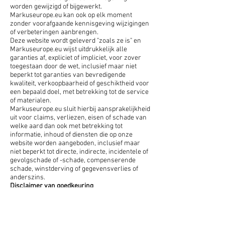
worden gewijzigd of bijgewerkt.
Markuseurope.eu kan ook op elk moment
zonder voorafgaande kennisgeving wijzigingen
of verbeteringen aanbrengen.
Deze website wordt geleverd "zoals ze is" en
Markuseurope.eu wijst uitdrukkelijk alle
garanties af, expliciet of impliciet, voor zover
toegestaan door de wet, inclusief maar niet
beperkt tot garanties van bevredigende
kwaliteit, verkoopbaarheid of geschiktheid voor
een bepaald doel, met betrekking tot de service
of materialen.
Markuseurope.eu sluit hierbij aansprakelijkheid
uit voor claims, verliezen, eisen of schade van
welke aard dan ook met betrekking tot
informatie, inhoud of diensten die op onze
website worden aangeboden, inclusief maar
niet beperkt tot directe, indirecte, incidentele of
gevolgschade of -schade, compenserende
schade, winstderving of gegevensverlies of
anderszins.
Disclaimer van goedkeuring
Verwijzingen binnen deze site naar een
specifiek commercieel of niet-commercieel
product, proces of dienst door middel van
handelsnaam, handelsmerk, fabrikant of