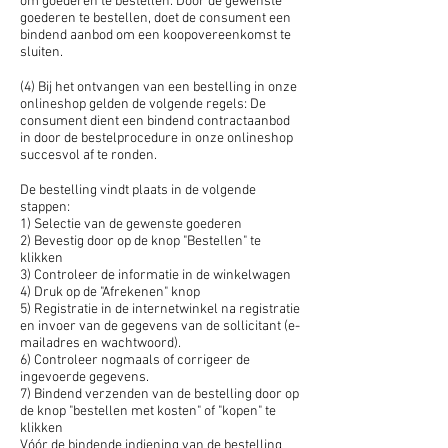
om goederen te bestellen. Door de gewenste
goederen te bestellen, doet de consument een
bindend aanbod om een koopovereenkomst te
sluiten.
(4) Bij het ontvangen van een bestelling in onze
onlineshop gelden de volgende regels: De
consument dient een bindend contractaanbod
in door de bestelprocedure in onze onlineshop
succesvol af te ronden.
De bestelling vindt plaats in de volgende
stappen:
1) Selectie van de gewenste goederen
2) Bevestig door op de knop "Bestellen" te
klikken
3) Controleer de informatie in de winkelwagen
4) Druk op de "Afrekenen" knop
5) Registratie in de internetwinkel na registratie
en invoer van de gegevens van de sollicitant (e-
mailadres en wachtwoord).
6) Controleer nogmaals of corrigeer de
ingevoerde gegevens.
7) Bindend verzenden van de bestelling door op
de knop "bestellen met kosten" of "kopen" te
klikken
Vóór de bindende indiening van de bestelling