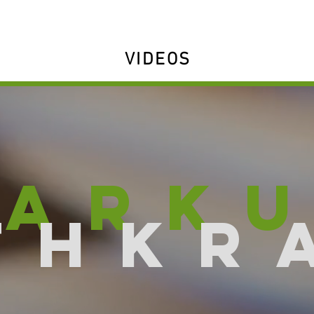
VIDEOS
ARK
THKR