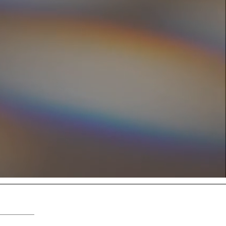
rbonden aan de Markus Rothkranz US Company.