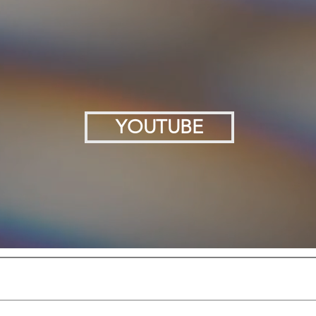
YOUTUBE
oper van Markus Rothkranz Products en is niet ve