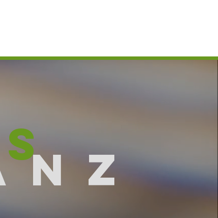
US
ANZ