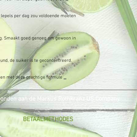
 lepels per dag zou voldoende moeten
ning. Smaakt goed genoeg om gewoon in
und, de suiker is te geconcentreerd.
ouden met deze prachtige formule
...
rbonden aan de Markus Rothkranz US Company.
BETAALMETHODES