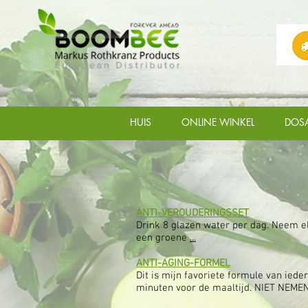
HUIS
ONLINE WINKEL
DOS
ANTI-VEROUDERINGSSET
Drink 8 glazen water per dag. Neem el
een groene
...
ANTI-AGING-FORMEL
Dit is mijn favoriete formule van ied
minuten voor de maaltijd. NIET NEMEN