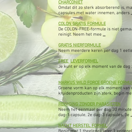
CHARCONIET
Omdat dit zo sterk absorberend is, ma
capsules met water innemen, anders
.
COLON GRATIS FORMULE
De COLON-FREE-formule is niet gemaakt
reinigt. Neem het mee
...
GRATIS NIERFORMULE
Neem meerdere keren per dag 1 eetlep
FREE
LEVERFORMEL
Je kunt er op elk moment van de dag 
...
MARKUS WILD FORCE GROENE FORMU
Groene vorm kan op elk moment van de
kruidenproducten zijn sterk, begin me
REINIGING ZONDER PARASIETEN
Neem het eenmaal per dag 30 minuten v
dag-1 capsule, 2e dag-3 capsules, 3e
.
NACHT HERSTEL FORMEL
Begin met 1 theelepel, later 1 eetlep