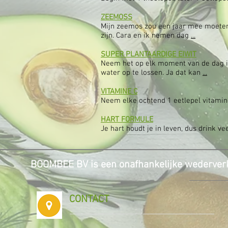
ZEEMOSS
Mijn zeemos zou een jaar mee moeten
zijn. Cara en ik nemen dag
...
SUPER PLANTAARDIGE EIWIT
Neem het op elk moment van de dag in
water op te lossen. Ja dat kan
...
VITAMINE C
Neem elke ochtend 1 eetlepel vitamine
HART FORMULE
Je hart houdt je in leven, dus drink v
BOOMBEE BV is een onafhankelijke wederverk
CONTACT