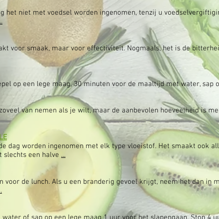
g het niet met voedsel worden ingenomen, tenzij u voedselvergiftigin
..
 voor smaak, maar voor effectiviteit. Nogmaals, het is de bitterheid
el op een lege maag, 30 minuten voor de maaltijd met water, sap o
zoveel van nemen als je wilt, maar de aanbevolen hoeveelheid is me
LE
 dag worden ingenomen met elk type vloeistof. Het smaakt ook all
t slechts een halve
...
oor de lunch. Als u een branderig gevoel krijgt, neem het dan in me
..
el water of sap op een lege maag 1 uur voor het slapengaan. Stop 4 