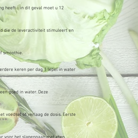
g heeft - in dit geval moet u 12
 die de leveractiviteit stimuleert en
f smoothie.
erdere keren per dag 1 lepel in water
een goed in water. Deze
t voedsel of verlaag de dosis. Eerste
uur voor het slapengaan met eten
...