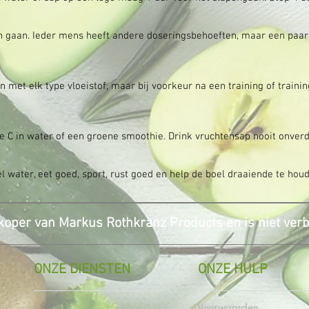
 gaan. Ieder mens heeft andere doseringsbehoeften, maar een paar
 met elk type vloeistof, maar bij voorkeur na een training of trai
 C in water of een groene smoothie. Drink vruchtensap nooit onverd
eel water, eet goed, sport, rust goed en help de boel draaiende te h
oper van Markus Rothkranz Products en is niet ve
ONZE DIENSTEN
ONZE HULP
Voorwaarden