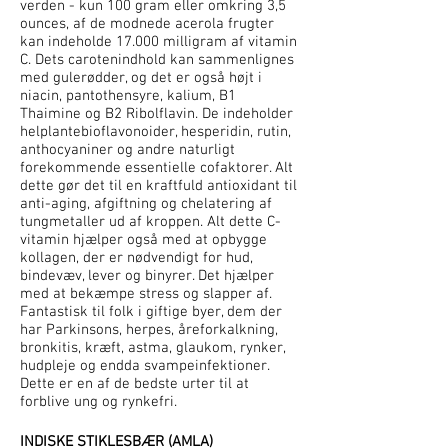
verden - kun 100 gram eller omkring 3,5
ounces, af de modnede acerola frugter
kan indeholde 17.000 milligram af vitamin
C. Dets carotenindhold kan sammenlignes
med gulerødder, og det er også højt i
niacin, pantothensyre, kalium, B1
Thaimine og B2 Ribolflavin. De indeholder
helplantebioflavonoider, hesperidin, rutin,
anthocyaniner og andre naturligt
forekommende essentielle cofaktorer. Alt
dette gør det til en kraftfuld antioxidant til
anti-aging, afgiftning og chelatering af
tungmetaller ud af kroppen. Alt dette C-
vitamin hjælper også med at opbygge
kollagen, der er nødvendigt for hud,
bindevæv, lever og binyrer. Det hjælper
med at bekæmpe stress og slapper af.
Fantastisk til folk i giftige byer, dem der
har Parkinsons, herpes, åreforkalkning,
bronkitis, kræft, astma, glaukom, rynker,
hudpleje og endda svampeinfektioner.
Dette er en af de bedste urter til at
forblive ung og rynkefri.
INDISKE STIKLESBÆR (AMLA)