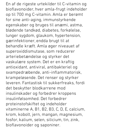
En af de rigeste urtekilder til C-vitamin og
bioflavonoider, hver amla-frugt indeholder
op til 700 mg C-vitamin. Amla er berømt
for sine anti-aging, immunstyrkende
egenskaber og bruges til anæmi, astma,
blødende tandkød, diabetes, forkølelse,
lunger sygdom, glaukom, hypertension,
gærinfektioner, endda brugt til at
behandle kræft. Amla øger niveauet af
superoxiddismutase, som reducerer
arteriebetændelse og styrker det
vaskulære system. Det er en kraftig
antioxidant, antiviral, antibakteriel og
svampedræbende, anti-inflammatorisk,
krampeløsende. Det renser og styrker
leveren. Fantastisk til sukkerfreaks, fordi
det beskytter blodkarrene mod
insulinskader og forbedrer kroppens
insulinfølsomhed. Det forbedrer
proteinstofskiftet og indeholder
vitaminerne A, B1, B2, B3, C, D, E, calcium,
krom, kobolt, jern, mangan, magnesium,
fosfor, kalium, selen, silicium, tin, zink,
bioflavonoider og saponiner.