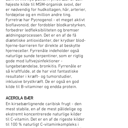
højeste kilde til MSM-organisk svovl, der
er nødvendig for hudkollagen, hår, arterier,
fordøjelse og en million andre ting.
Fyrretræ har Pycnogenol - et meget aktivt
bioflavonoid, der fordobler blodkarstyrken,
forbedrer ledfleksibiliteten og bremser
ældningsprocessen. Det er en af de få
diætetiske antioxidanter, der krydser blod-
hjerne-barrieren for direkte at beskytte
hjerneceller. Fyrrenåle indeholder også
naturlige sunde terpentiner, som er rigtig
gode mod luftvejsinfektioner -
lungebetændelse, bronkitis. Fyrrenåle er
så kraftfulde, at de har vist fantastiske
resultater i kræft- og tumorstudier,
inklusive brystkræft. De er også en god
kilde til B-vitaminer og endda protein.
ACEROLA BÆR
En kirsebærlignende caribisk frugt - den
mest stabile, en af de mest pålidelige og
ekstremt koncentrerede naturlige kilder
til C-vitamin. Det er en af de rigeste kilder
til 100 % naturligt C-vitaminkompleks i