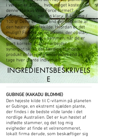
i verden er 3000 ... hvor meget koster
denne Markus Wild Force formel?
Trommerulle ... gør dig klar ... 6.460 mg /
100 g! Dette er mere end det dobbelte af
den højeste plantekilde. Hvordan er det
muligt? For der er en alkymi, der opstår,
når tingene blandes sammen, når de er
gjort korrekt. Planter arbejder
synergistisk, så det færdige blandede
produkt opfører sig anderledes end at
tage hver plante individuelt.
INGREDIENTSBESKRIVELS
E
GUBINGE (KAKADU BLOMME)
Den højeste kilde til C-vitamin på planeten
er Gubinge, en ekstremt sjælden plante,
der findes i de bedste vilde lande i det
nordlige Australien. Det er kun høstet af
indfødte stammer, og det tog mig
evigheder at finde et velrenommeret,
lokalt firma derude, som beskæftiger sig