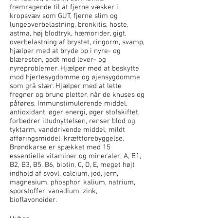
fremragende til at fjerne væsker i
kropsvæv som GUT, fjerne slim og
lungeoverbelastning, bronkitis, hoste,
astma, høj blodtryk, hæmorider, gigt,
overbelastning af brystet, ringorm, svamp,
hjælper med at bryde op i nyre- og
blæresten, godt mod lever- og
nyreproblemer. Hjælper med at beskytte
mod hjertesygdomme og øjensygdomme
som grå stær. Hjælper med at lette
fregner og brune pletter, når de knuses og
påføres. Immunstimulerende middel,
antioxidant, øger energi, øger stofskiftet,
forbedrer iltudnyttelsen, renser blod og
tyktarm, vanddrivende middel, mildt
afføringsmiddel, kræftforebyggelse.
Brøndkarse er spækket med 15
essentielle vitaminer og mineraler; A, B1,
B2, B3, B5, B6, biotin, C, D, E, meget højt
indhold af svovl, calcium, jod, jern,
magnesium, phosphor, kalium, natrium,
sporstoffer, vanadium, zink,
bioflavonoider.