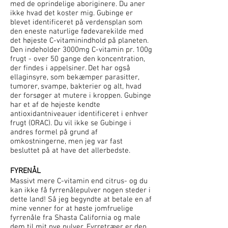
med de oprindelige aboriginere. Du aner
ikke hvad det koster mig. Gubinge er
blevet identificeret på verdensplan som
den eneste naturlige fødevarekilde med
det højeste C-vitaminindhold på planeten.
Den indeholder 3000mg C-vitamin pr. 100g
frugt - over 50 gange den koncentration,
der findes i appelsiner. Det har også
ellaginsyre, som bekæmper parasitter,
tumorer, svampe, bakterier og alt, hvad
der forsøger at mutere i kroppen. Gubinge
har et af de højeste kendte
antioxidantniveauer identificeret i enhver
frugt (ORAC). Du vil ikke se Gubinge i
andres formel på grund af
omkostningerne, men jeg var fast
besluttet på at have det allerbedste.
FYRENÅL
Massivt mere C-vitamin end citrus- og du
kan ikke få fyrrenålepulver nogen steder i
dette land! Så jeg begyndte at betale en af
mine venner for at høste jomfruelige
fyrrenåle fra Shasta California og male
dem til mit nye pulver. Fyrretræer er den