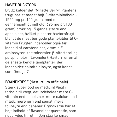
HAVET BUCKTORN
Dr. Oz kalder det "Miracle Berry". Plantens
frugt har et meget højt C-vitaminindhold -
1550 mg pr. 100 gram, med et
gennemsnitligt indhold (695 mg pr. 100
gram) omkring 15 gange større end
appelsiner, hvilket placerer havtornfrugt
blandt de mest berigede plantekilder til C-
vitamin Frugten indeholder også tæt
indhold af carotenoider, vitamin E,
aminosyrer, kostmineraler, β-sitosterol og
polyphenoler (flavonoler). Havtorn er en af
de eneste kendte landplanter, der
indeholder palmitoleinsyre, også kendt
som Omega 7.
BRANDKRESE (Nasturtium officinale)
Stærk superfood og medicin! Vægt i
forhold til vægt, det indeholder mere C-
vitamin end appelsiner, mere calcium end
mælk, mere jern end spinat, mere
folinsyre end bananer. Brøndkarse har et
højt indhold af flavonoidet quercetin, som
nedbrydes til rutin. Den stærke smag