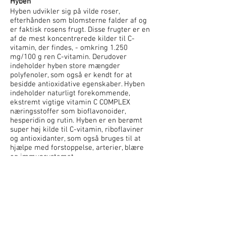
Hyben
Hyben udvikler sig på vilde roser,
efterhånden som blomsterne falder af og
er faktisk rosens frugt. Disse frugter er en
af de mest koncentrerede kilder til C-
vitamin, der findes, - omkring 1.250
mg/100 g ren C-vitamin. Derudover
indeholder hyben store mængder
polyfenoler, som også er kendt for at
besidde antioxidative egenskaber. Hyben
indeholder naturligt forekommende,
ekstremt vigtige vitamin C COMPLEX
næringsstoffer som bioflavonoider,
hesperidin og rutin. Hyben er en berømt
super høj kilde til C-vitamin, riboflaviner
og antioxidanter, som også bruges til at
hjælpe med forstoppelse, arterier, blære
og immunsystemet.
GUAVA
Guavaer indeholder 628% af den daglige
værdi af C-vitamin i en enkelt portion! De
indeholder både carotenoider og
polyphenoler som gallocatechin,
guaijaverin, leucocyanidin og amritosid -