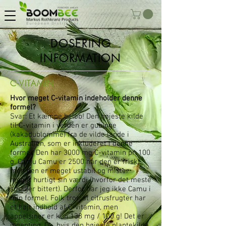
DOSERING
INFORMATION
C-VITAMIN
Hvor meget C-vitamin indeholder denne
formel?
Svar: Et kæmpe beløb! Den højeste kilde
til C-vitamin i verden er gubinge
(kakadublomme) fra de vilde lande i
Australien, som er inkluderet i denne
formel. Den har 3000 mg C-vitamin pr. 100
g. Camu Camu er 2500 når den er frisk,
men den er meget ustabil og mister
meget hurtigt sin værdi (hvorfor det meste
smager bittert). Derfor har jeg ikke Camu i
min formel. Folk tror, at citrusfrugter har
et højt indhold af C-vitamin, men
appelsiner er kun 138 mg / 100 g! Det er
ingenting. Ok, hvis den højeste plantekilde