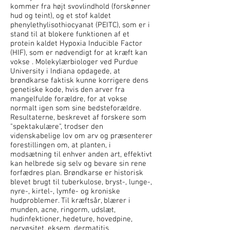
kommer fra højt svovlindhold (forskønner
hud og teint), og et stof kaldet
phenylethylisothiocyanat (PEITC), som er i
stand til at blokere funktionen af et
protein kaldet Hypoxia Inducible Factor
(HIF), som er nødvendigt for at kræft kan
vokse . Molekylærbiologer ved Purdue
University i Indiana opdagede, at
brøndkarse faktisk kunne korrigere dens
genetiske kode, hvis den arver fra
mangelfulde forældre, for at vokse
normalt igen som sine bedsteforældre.
Resultaterne, beskrevet af forskere som
"spektakulære", trodser den
videnskabelige lov om arv og præsenterer
forestillingen om, at planten, i
modsætning til enhver anden art, effektivt
kan helbrede sig selv og bevare sin rene
forfædres plan. Brøndkarse er historisk
blevet brugt til tuberkulose, bryst-, lunge-,
nyre-, kirtel-, lymfe- og kroniske
hudproblemer. Til kræftsår, blærer i
munden, acne, ringorm, udslæt,
hudinfektioner, hedeture, hovedpine,
nervøsitet, eksem, dermatitis,