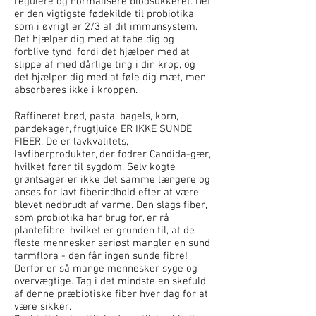
regulere og normalisere blodsukkeret. Det
er den vigtigste fødekilde til probiotika,
som i øvrigt er 2/3 af dit immunsystem.
Det hjælper dig med at tabe dig og
forblive tynd, fordi det hjælper med at
slippe af med dårlige ting i din krop, og
det hjælper dig med at føle dig mæt, men
absorberes ikke i kroppen.
Raffineret brød, pasta, bagels, korn,
pandekager, frugtjuice ER IKKE SUNDE
FIBER. De er lavkvalitets,
lavfiberprodukter, der fodrer Candida-gær,
hvilket fører til sygdom. Selv kogte
grøntsager er ikke det samme længere og
anses for lavt fiberindhold efter at være
blevet nedbrudt af varme. Den slags fiber,
som probiotika har brug for, er rå
plantefibre, hvilket er grunden til, at de
fleste mennesker seriøst mangler en sund
tarmflora - den får ingen sunde fibre!
Derfor er så mange mennesker syge og
overvægtige. Tag i det mindste en skefuld
af denne præbiotiske fiber hver dag for at
være sikker.