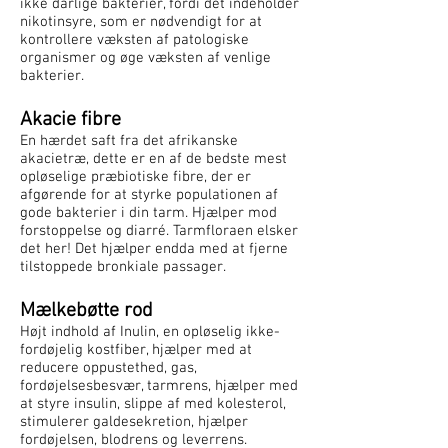
ikke dårlige bakterier, fordi det indeholder
nikotinsyre, som er nødvendigt for at
kontrollere væksten af patologiske
organismer og øge væksten af venlige
bakterier.
Akacie fibre
En hærdet saft fra det afrikanske
akacietræ, dette er en af de bedste mest
opløselige præbiotiske fibre, der er
afgørende for at styrke populationen af
gode bakterier i din tarm. Hjælper mod
forstoppelse og diarré. Tarmfloraen elsker
det her! Det hjælper endda med at fjerne
tilstoppede bronkiale passager.
Mælkebøtte rod
Højt indhold af Inulin, en opløselig ikke-
fordøjelig kostfiber, hjælper med at
reducere oppustethed, gas,
fordøjelsesbesvær, tarmrens, hjælper med
at styre insulin, slippe af med kolesterol,
stimulerer galdesekretion, hjælper
fordøjelsen, blodrens og leverrens.