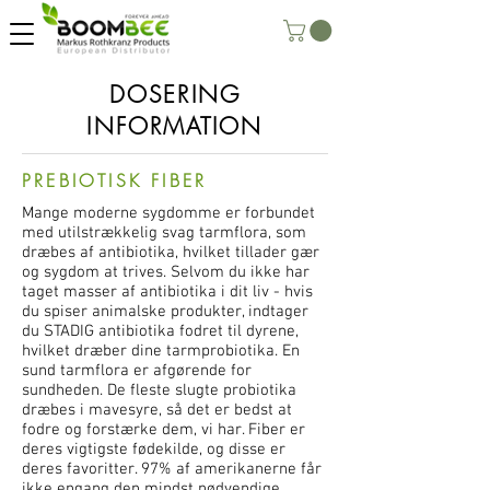
DOSERING
INFORMATION
PREBIOTISK FIBER
Mange moderne sygdomme er forbundet
med utilstrækkelig svag tarmflora, som
dræbes af antibiotika, hvilket tillader gær
og sygdom at trives. Selvom du ikke har
taget masser af antibiotika i dit liv - hvis
du spiser animalske produkter, indtager
du STADIG antibiotika fodret til dyrene,
hvilket dræber dine tarmprobiotika. En
sund tarmflora er afgørende for
sundheden. De fleste slugte probiotika
dræbes i mavesyre, så det er bedst at
fodre og forstærke dem, vi har. Fiber er
deres vigtigste fødekilde, og disse er
deres favoritter. 97% af amerikanerne får
ikke engang den mindst nødvendige