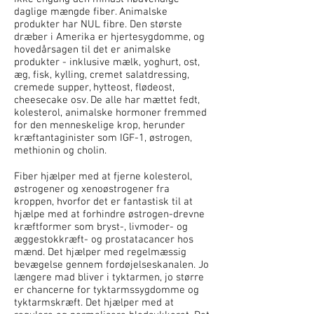
daglige mængde fiber. Animalske
produkter har NUL fibre. Den største
dræber i Amerika er hjertesygdomme, og
hovedårsagen til det er animalske
produkter - inklusive mælk, yoghurt, ost,
æg, fisk, kylling, cremet salatdressing,
cremede supper, hytteost, flødeost,
cheesecake osv. De alle har mættet fedt,
kolesterol, animalske hormoner fremmed
for den menneskelige krop, herunder
kræftantaginister som IGF-1, østrogen,
methionin og cholin.
Fiber hjælper med at fjerne kolesterol,
østrogener og xenoøstrogener fra
kroppen, hvorfor det er fantastisk til at
hjælpe med at forhindre østrogen-drevne
kræftformer som bryst-, livmoder- og
æggestokkræft- og prostatacancer hos
mænd. Det hjælper med regelmæssig
bevægelse gennem fordøjelseskanalen. Jo
længere mad bliver i tyktarmen, jo større
er chancerne for tyktarmssygdomme og
tyktarmskræft. Det hjælper med at