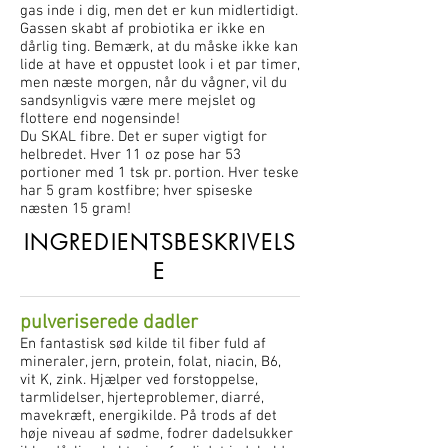
gas inde i dig, men det er kun midlertidigt.
Gassen skabt af probiotika er ikke en
dårlig ting. Bemærk, at du måske ikke kan
lide at have et oppustet look i et par timer,
men næste morgen, når du vågner, vil du
sandsynligvis være mere mejslet og
flottere end nogensinde!
Du SKAL fibre. Det er super vigtigt for
helbredet. Hver 11 oz pose har 53
portioner med 1 tsk pr. portion. Hver teske
har 5 gram kostfibre; hver spiseske
næsten 15 gram!
INGREDIENTSBESKRIVELS
E
pulveriserede dadler
En fantastisk sød kilde til fiber fuld af
mineraler, jern, protein, folat, niacin, B6,
vit K, zink. Hjælper ved forstoppelse,
tarmlidelser, hjerteproblemer, diarré,
mavekræft, energikilde. På trods af det
høje niveau af sødme, fodrer dadelsukker