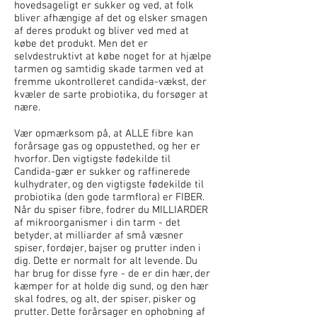
hovedsageligt er sukker og ved, at folk
bliver afhængige af det og elsker smagen
af deres produkt og bliver ved med at
købe det produkt. Men det er
selvdestruktivt at købe noget for at hjælpe
tarmen og samtidig skade tarmen ved at
fremme ukontrolleret candida-vækst, der
kvæler de sarte probiotika, du forsøger at
nære.
Vær opmærksom på, at ALLE fibre kan
forårsage gas og oppustethed, og her er
hvorfor. Den vigtigste fødekilde til
Candida-gær er sukker og raffinerede
kulhydrater, og den vigtigste fødekilde til
probiotika (den gode tarmflora) er FIBER.
Når du spiser fibre, fodrer du MILLIARDER
af mikroorganismer i din tarm - det
betyder, at milliarder af små væsner
spiser, fordøjer, bajser og prutter inden i
dig. Dette er normalt for alt levende. Du
har brug for disse fyre - de er din hær, der
kæmper for at holde dig sund, og den hær
skal fodres, og alt, der spiser, pisker og
prutter. Dette forårsager en ophobning af