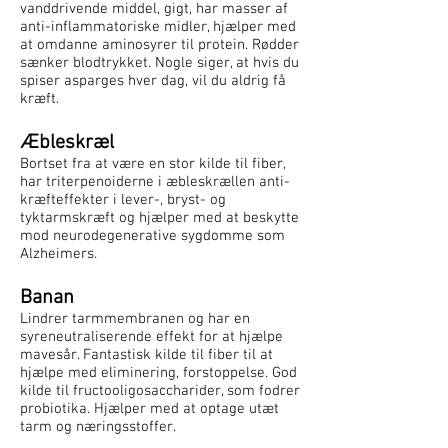
vanddrivende middel, gigt, har masser af
anti-inflammatoriske midler, hjælper med
at omdanne aminosyrer til protein. Rødder
sænker blodtrykket. Nogle siger, at hvis du
spiser asparges hver dag, vil du aldrig få
kræft.
Æbleskræl
Bortset fra at være en stor kilde til fiber,
har triterpenoiderne i æbleskrællen anti-
kræfteffekter i lever-, bryst- og
tyktarmskræft og hjælper med at beskytte
mod neurodegenerative sygdomme som
Alzheimers.
Banan
Lindrer tarmmembranen og har en
syreneutraliserende effekt for at hjælpe
mavesår. Fantastisk kilde til fiber til at
hjælpe med eliminering, forstoppelse. God
kilde til fructooligosaccharider, som fodrer
probiotika. Hjælper med at optage utæt
tarm og næringsstoffer.