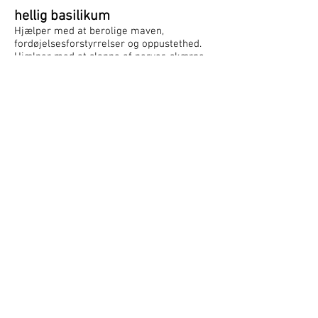
hellig basilikum
Hjælper med at berolige maven,
fordøjelsesforstyrrelser og oppustethed.
Hjælper med at slappe af nerver, skærpe
hukommelsen, øger immuniteten, lindrer
betændelse, balancerer kolesterol,
eliminerer toksiner, beskytter mod
stråling, hjælper med at rense kroppen for
affald, understøtter leveren, hjælper
mavesår og reducerer stress.
Glat Elm Bark
Anvendes til mave- og
fordøjelsesproblemer, forstoppelse, sår,
blodig diarré, dysenteri,
blindtarmsbetændelse, duodenalsår,
betændelse i slimhinder, astma, lunger,
tarme, blære, prostata, tumorer, kræft.
Blødgør hærdet væv. Bruges som en
nærende fødekilde for mennesker med
fordøjelsesproblemer.
BUTIK