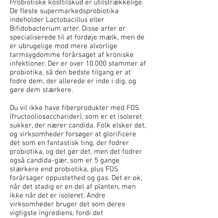
Probiotiske kosttilskud er utilstrækkelige.
De fleste supermarkedsprobiotika
indeholder Lactobacillus eller
Bifidobacterium arter. Disse arter er
specialiserede til at fordøje mælk, men de
er ubrugelige mod mere alvorlige
tarmsygdomme forårsaget af kroniske
infektioner. Der er over 10.000 stammer af
probiotika, så den bedste tilgang er at
fodre dem, der allerede er inde i dig, og
gøre dem stærkere.
Du vil ikke have fiberprodukter med FOS
(fructooliosaccharider), som er et isoleret
sukker, der nærer candida. Folk elsker det,
og virksomheder forsøger at glorificere
det som en fantastisk ting, der fodrer
probiotika, og det gør det, men det fodrer
også candida-gær, som er 5 gange
stærkere end probiotika, plus FOS
forårsager oppustethed og gas. Det er ok,
når det stadig er en del af planten, men
ikke når det er isoleret. Andre
virksomheder bruger det som deres
vigtigste ingrediens, fordi det