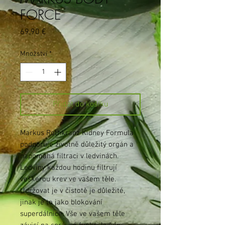
FORCE
Cena
69,90 €
Množství
*
Přidat do košíku
Markus Rothkranz Kidney Formula
podporuje životně důležitý orgán a
napomáhá filtraci v ledvinách.
Ledviny každou hodinu filtrují
veškerou krev ve vašem těle.
Udržovat je v čistotě je důležité,
jinak je to jako blokování
superdálnice. Vše ve vašem těle