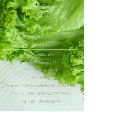
FORCE
Cena
119,00 €
CONTACT
BOOMBEE B.V.
Utrechtseweg 341
3818EL Amersfoort
Holandsko
Registrační číslo společnosti:
63931354
Číslo EU OSS: NL855457971B01
Tel.
+31 - 208086079