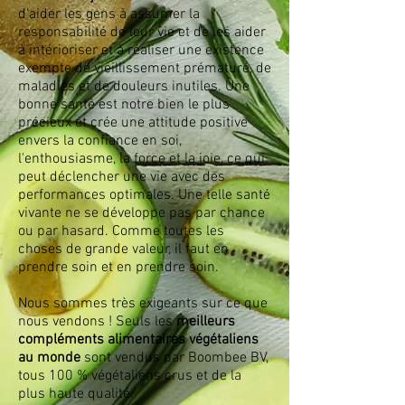
d'aider les gens à assumer la
responsabilité de leur vie et de les aider
à intérioriser et à réaliser une existence
exempte de vieillissement prématuré, de
maladies et de douleurs inutiles. Une
bonne santé est notre bien le plus
précieux et crée une attitude positive
envers la confiance en soi,
l'enthousiasme, la force et la joie, ce qui
peut déclencher une vie avec des
performances optimales. Une telle santé
vivante ne se développe pas par chance
ou par hasard. Comme toutes les
choses de grande valeur, il faut en
prendre soin et en prendre soin.
Nous sommes très exigeants sur ce que
nous vendons ! Seuls les
meilleurs
compléments alimentaires végétaliens
au monde
sont vendus par Boombee BV,
tous 100 % végétaliens crus et de la
plus haute qualité.