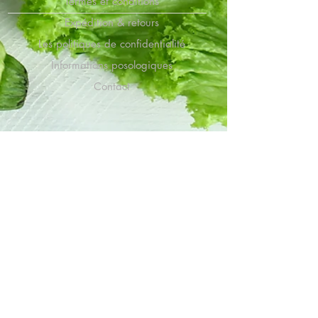
Termes et conditions
Expédition & retours
Les politiques de confidentialité
Informations posologiques
Contact
NOTRE AIDE
À propos de Marcus
Recettes
Bulletin
Mentions légales
Affiliés
MÉTHODES DE PAYEMENT