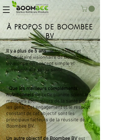
À PROPOS DE BOOMBEE
BV
Il y a plus de 5 ans
, le fondateur et
propriétaire visionnaire de Boombee a
développé un concept simple et
purement axé sur la santé :
"
Que les meilleurs compléments
nutritionnels
de cette planète soient les
meilleurs promoteurs de la santé pour
les gens." Cet engagement et le respect
constant de cet objectif sont les
principaux facteurs de la réussite de
Boombee BV.
Un autre objectif de Boombee BV
est