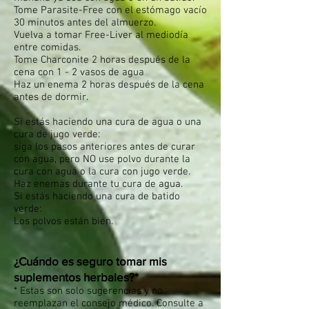
Tome Parasite-Free con el estómago vacío
30 minutos antes del almuerzo.
Vuelva a tomar Free-Liver al mediodía
entre comidas.
Tome Charconite 2 horas después de la
cena con 1 - 2 vasos de agua
Haz un enema 2 horas después de la cena
antes de dormir.
Si estás haciendo una cura de agua o una
cura de jugo verde:
siga los pasos anteriores antes de curar
con agua, pero NO use polvo durante la
cura con agua o la cura con jugo verde.
Haz enemas durante tu cura de agua.
Si estás haciendo una cura de batido
verde:
Los polvos están bien.
¿Cuándo es seguro tomar mis
suplementos herbales?*
* Estas son solo sugerencias y no
reemplazan el consejo médico. Consulte a