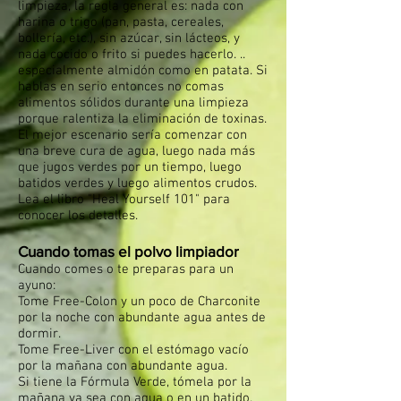
limpieza, la regla general es: nada con
harina o trigo (pan, pasta, cereales,
bollería, etc.), sin azúcar, sin lácteos, y
nada cocido o frito si puedes hacerlo. ..
especialmente almidón como en patata. Si
hablas en serio entonces no comas
alimentos sólidos durante una limpieza
porque ralentiza la eliminación de toxinas.
El mejor escenario sería comenzar con
una breve cura de agua, luego nada más
que jugos verdes por un tiempo, luego
batidos verdes y luego alimentos crudos.
Lea el libro "Heal Yourself 101" para
conocer los detalles.
Cuando tomas el polvo limpiador​
Cuando comes o te preparas para un
ayuno:
Tome Free-Colon y un poco de Charconite
por la noche con abundante agua antes de
dormir.
Tome Free-Liver con el estómago vacío
por la mañana con abundante agua.
Si tiene la Fórmula Verde, tómela por la
mañana ya sea con agua o en un batido.