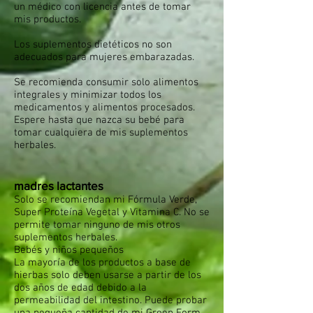
un médico con licencia antes de tomar
mis productos.
Los suplementos dietéticos no son
adecuados para mujeres embarazadas.
Se recomienda consumir solo alimentos
integrales y minimizar todos los
medicamentos y alimentos procesados.
Espere hasta que nazca su bebé para
tomar cualquiera de mis suplementos
herbales.
madres lactantes
Solo se recomiendan mi Fórmula Verde,
Super Proteína Vegetal y Vitamina C. No se
permite tomar ninguno de mis otros
suplementos herbales.
Bebés y niños pequeños
La mayoría de los productos a base de
hierbas solo deben usarse a partir de los
dos años de edad debido a la
permeabilidad del intestino. Puede probar