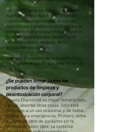
reconstruir las hormonas vitales.
Por último, pero no menos importante,
nuestra fórmula Age Free. Contiene
valiosos adaptógenos que su cuerpo
necesita para proporcionar energía y al
mismo tiempo procesar mejor el estrés.
También garantiza una recuperación
perfecta y rápida después de las
actividades deportivas.
Si desea el paquete de inicio definitivo,
entonces lo mejor es que pida mi set de
inicio.
¿Se pueden tomar juntos los
productos de limpieza y
desintoxicación corporal?
Sí, solo Charconite es mejor tomarlo solo,
ya que absorbe otras cosas. Solo está
destinado a un uso ocasional y, de todos
modos, para emergencias. Primero, tome
mi fórmula libre de parásitos sin la
fórmula de colon libre; ya contenía