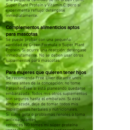
una pequeña cantidad de mi Green Form,
Super Plant Protein y Vitamin C, pero si
experimenta reflujo: deténgase
inmediatamente.
Complementos alimenticios aptos
para mascotas
Se puede probar con una pequeña
cantidad de Green Formula o Super Plant
Protein. Si ocurre una reacción: deténgase
inmediatamente. No se deben usar otros
suplementos para mascotas.
Para mujeres que quieren tener hijos
Se recomienda Free Liver durante unos
meses antes de la concepción; no tome
Parasite-Free si está planeando quedarse
embarazada. Todos mis otros suplementos
son seguros hasta el embarazo. Si está
embarazada, deje de tomar todos mis
suplementos herbales y nutricionales.
Si sufre gota o problemas renales o toma
anticoagulantes
entonces NO tomes mi súper proteína