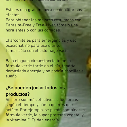
Esta es una gran manera de debilitar sus
efectos.
Para obtener los mejores resultados con
Parasite-Free y Free-Liver, tómelo una
hora antes o con las comidas.
Charconite es para emergencias y uso
ocasional, no para uso diario.
Tomar sólo con el estómago vacío.
Bajo ninguna circunstancia tome la
fórmula verde tarde en el día, tendría
demasiada energía y no podría conciliar el
sueño.
¿Se pueden juntar todos los
productos?
Sí, pero son más efectivos si los tomas
según el tiempo y cómo quieres que
actúen. Por ejemplo, se puede combinar la
fórmula verde, la súper proteína vegetal y
la vitamina C. Te dan energía.