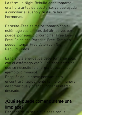
La fórmula Night Rebuild debe tomarse
una hora antes de acostarse, ya que ayuda
a conciliar el sueño y restaura las
hormonas.
Parasite-Free es mejor tomarlo con el
estómago vacío antes del almuerzo, pero
puede, por ejemplo, combinar Free Liver y
Free-Colon con Parasite-Free. También
pueden tomar Free Colon con Night
Rebuild juntos.
La fórmula energética debe tomarse sola,
con el estómago vacío, una hora antes de
que se necesite la energía deseada (por
ejemplo, gimnasio).
Después de un breve pensamiento,
encontrará rápidamente la mejor manera
de tomar qué y cuándo lograr el efecto
deseado.
¿Qué se puede comer durante una
limpieza?
Depende de lo serio que seas con la