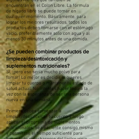
algunas hierbas que también se
encuentran en el Colon Libre. La fórmula
de hígado libre se puede tomar en
cualquier momento. Básicamente, para
lograr los mejores resultados, todos los
productos deben tomarse con el estómago
vacío, preferiblemente solo con agua y al
menos 30 minutos antes de una comida.
¿Se pueden combinar productos de
limpieza/desintoxicación y
suplementos nutricionales?
Sí, ¡pero eso sería mucho polvo para
tomar! Lo mejor es decidir si quieres
limpiar tu cuerpo o mantener tu estado de
salud actual. No intentes hacer todo a la
vez con la esperanza de ser una persona
nueva en una semana.
Primero debes comenzar a
limpiar/desintoxicar tu cuerpo y luego
aplicar el programa de suplementos
nutricionales. Sea paciente consigo mismo
y permítase el tiempo suficiente para