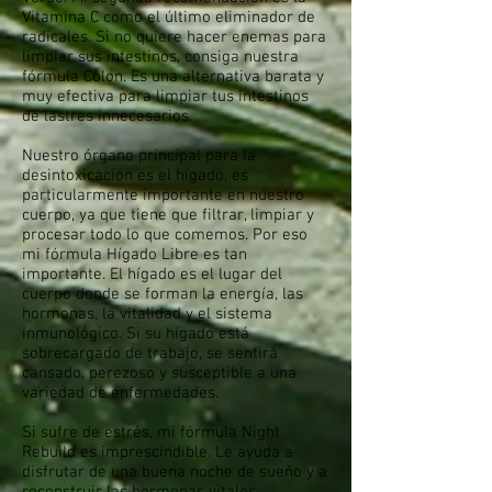
Vitamina C como el último eliminador de
radicales. Si no quiere hacer enemas para
limpiar sus intestinos, consiga nuestra
fórmula Colon. Es una alternativa barata y
muy efectiva para limpiar tus intestinos
de lastres innecesarios.
Nuestro órgano principal para la
desintoxicación es el hígado, es
particularmente importante en nuestro
cuerpo, ya que tiene que filtrar, limpiar y
procesar todo lo que comemos. Por eso
mi fórmula Hígado Libre es tan
importante. El hígado es el lugar del
cuerpo donde se forman la energía, las
hormonas, la vitalidad y el sistema
inmunológico. Si su hígado está
sobrecargado de trabajo, se sentirá
cansado, perezoso y susceptible a una
variedad de enfermedades.
Si sufre de estrés, mi fórmula Night
Rebuild es imprescindible. Le ayuda a
disfrutar de una buena noche de sueño y a