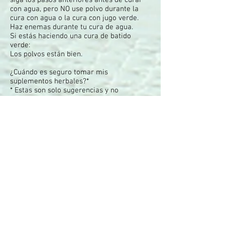
siga los pasos anteriores antes de curar
con agua, pero NO use polvo durante la
cura con agua o la cura con jugo verde.
Haz enemas durante tu cura de agua.
Si estás haciendo una cura de batido
verde:
Los polvos están bien.
¿Cuándo es seguro tomar mis
suplementos herbales?*
* Estas son solo sugerencias y no
reemplazan el consejo médico. Consulte a
un médico con licencia antes de tomar
mis productos.
Los suplementos dietéticos no son
adecuados para mujeres
embarazadas.
Se recomienda consumir solo alimentos
integrales y minimizar todos los
medicamentos y alimentos procesados.
Espere hasta que nazca su bebé para
tomar cualquiera de mis suplementos
herbales.