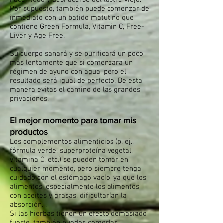
hacer todo y deshacerse del lastre viejo.
Por supuesto, también puede comenzar de
inmediato con un batido matutino que
contiene Green Formula, Vitamin C, Free-
Liver y Age Free.
Su cuerpo sanará y se purificará un poco
más lentamente que si comenzara un
régimen de ayuno con agua, pero el
resultado será igual de perfecto. De esta
manera evitas el camino de las grandes
privaciones.
El mejor momento para tomar mis
productos
Los complementos alimenticios (p. ej.,
fórmula verde, superproteína vegetal,
vitamina C, etc.) se pueden tomar en
cualquier momento, pero siempre tenga
cuidado con el estómago vacío, ya que los
alimentos, especialmente los alimentos
con aceites y grasas, dificultarían la
absorción. .
Si las hierbas tienen un efecto demasiado
fuerte, también puedes comerlas.