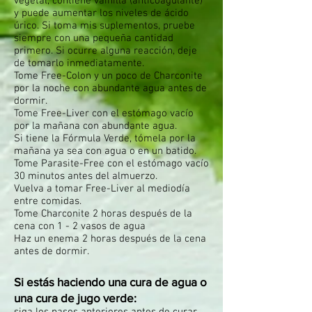
vegetal, contiene vainilla (anticoagulante)
y puede aumentar los niveles de ácido
úrico. Si toma mis suplementos, pruebe
siempre con una pequeña cantidad
primero. Si ocurre alguna reacción, deje
de tomarlo inmediatamente.
Tome Free-Colon y un poco de Charconite
por la noche con abundante agua antes de
dormir.
Tome Free-Liver con el estómago vacío
por la mañana con abundante agua.
Si tiene la Fórmula Verde, tómela por la
mañana ya sea con agua o en un batido.
Tome Parasite-Free con el estómago vacío
30 minutos antes del almuerzo.
Vuelva a tomar Free-Liver al mediodía
entre comidas.
Tome Charconite 2 horas después de la
cena con 1 - 2 vasos de agua
Haz un enema 2 horas después de la cena
antes de dormir.
Si estás haciendo una cura de agua o
una cura de jugo verde: