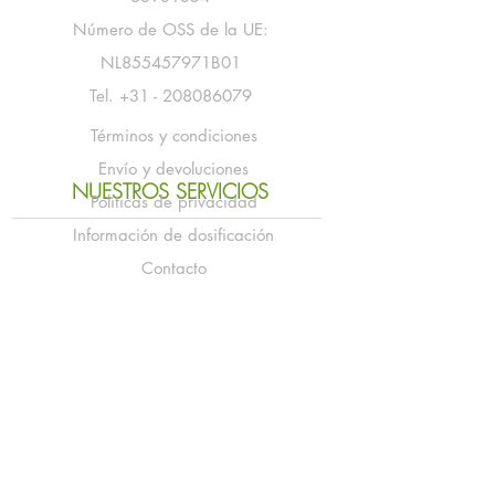
Número de OSS de la UE:
NL855457971B01
Tel
.
+31 - 208086079
Términos y condiciones
Envío y devoluciones
NUESTROS SERVICIOS
Políticas de privacidad
Información de dosificación
Contacto
NUESTRO SOPORTE
Sobre Markus
Recetas
Boletin informativo