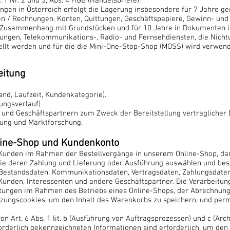
1 Nr. 2 und 3, Abs. 4 HGB (Handelsbriefe).
en in Österreich erfolgt die Lagerung insbesondere für 7 Jahre g
en / Rechnungen, Konten, Quittungen, Geschäftspapiere, Gewinn- und
im Zusammenhang mit Grundstücken und für 10 Jahre in Dokumente
stungen, Telekommunikations-, Radio- und Fernsehdiensten, die Nich
ellt werden und für die die Mini-One-Stop-Shop (MOSS) wird verwend
eitung
nd, Laufzeit, Kundenkategorie).
ungsverlauf)
und Geschäftspartnern zum Zweck der Bereitstellung vertraglicher D
ung und Marktforschung.
line-Shop und Kundenkonto
 Kunden im Rahmen der Bestellvorgänge in unserem Online-Shop, da
ie deren Zahlung und Lieferung oder Ausführung auswählen und bes
Bestandsdaten, Kommunikationsdaten, Vertragsdaten, Zahlungsdaten
Kunden, Interessenten und andere Geschäftspartner. Die Verarbeitun
istungen im Rahmen des Betriebs eines Online-Shops, der Abrechnung
zungscookies, um den Inhalt des Warenkorbs zu speichern, und per
von Art. 6 Abs. 1 lit. b (Ausführung von Auftragsprozessen) und c (Arc
orderlich gekennzeichneten Informationen sind erforderlich, um den 