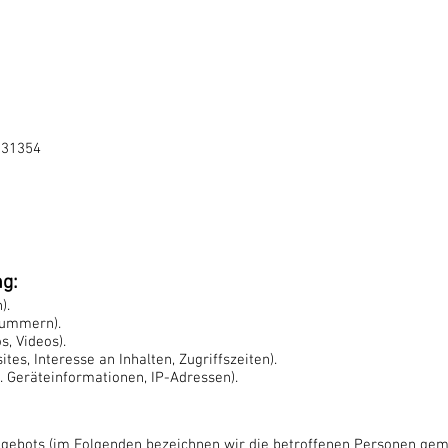
931354
ng:
).
nnummern).
s, Videos).
tes, Interesse an Inhalten, Zugriffszeiten).
. Geräteinformationen, IP-Adressen).
gebots (im Folgenden bezeichnen wir die betroffenen Personen geme