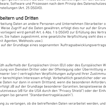
dware, Software und Prozessen nach dem Prinzip des Datenschutzes
stellungen (Art. 25 DSGVO).
eitern und Dritten
eitung Daten an andere Personen und Unternehmen (Verarbeiter ode
Weise Zugriff auf die Daten gewähren, erfolgt dies nur auf der Grun
vorliegen) wird gemäß Art. 6 Abs. 1 b DSGVO zur Erfüllung des Vertr
n, Sie haben zugestimmt, eine gesetzliche Verpflichtung sieht dies 
it Agenten, Webhosts usw.).
 auf der Grundlage eines sogenannten "Auftragsabwicklungsvertrags" 
 (dh außerhalb der Europäischen Union (EU) oder des Europäischen W
ng von Diensten Dritter oder der Offenlegung oder Übermittlung vo
unserer (vor-) vertraglichen Verpflichtungen aufgrund Ihrer Zustimm
r berechtigten Interessen erfolgt. Vorbehaltlich gesetzlicher oder 
ie Daten nur dann in einem Drittland, wenn die besonderen Anforderu
g erfolgt zB auf der Grundlage besonderer Garantien, beispielsweise d
zniveaus (zB für die USA durch den "Privacy Shield") oder der Einha
tungen (so genannt "Standardvertragsklauseln").
ung zu verlangen, ob die betreffenden Daten verarbeitet werden, un