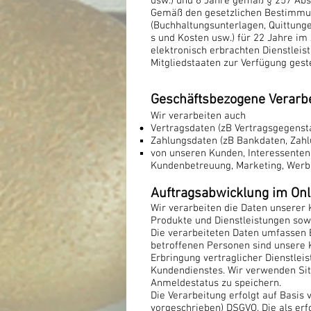
usw.) und 6 Jahre gemäß § 257 Abs. 
Gemäß den gesetzlichen Bestimmung
(Buchhaltungsunterlagen, Quittung
s und Kosten usw.) für 22 Jahre 
elektronisch erbrachten Dienstlei
Mitgliedstaaten zur Verfügung gest
Geschäftsbezogene Verarb
Wir verarbeiten auch
Vertragsdaten (zB Vertragsgegensta
Zahlungsdaten (zB Bankdaten, Zahl
von unseren Kunden, Interessenten 
Kundenbetreuung, Marketing, Werb
Auftragsabwicklung im On
Wir verarbeiten die Daten unserer
Produkte und Dienstleistungen sow
Die verarbeiteten Daten umfassen 
betroffenen Personen sind unsere 
Erbringung vertraglicher Dienstle
Kundendienstes. Wir verwenden Sit
Anmeldestatus zu speichern.
Die Verarbeitung erfolgt auf Basis 
vorgeschrieben) DSGVO. Die als erf