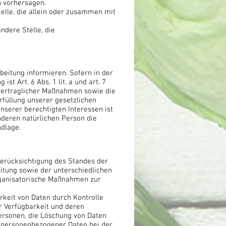
n vorhersagen.
telle, die allein oder zusammen mit
ndere Stelle, die
eitung informieren. Sofern in der
st Art. 6 Abs. 1 lit. a und art. 7
 vertraglicher Maßnahmen sowie die
Erfüllung unserer gesetzlichen
unserer berechtigten Interessen ist
anderen natürlichen Person die
ndlage.
erücksichtigung des Standes der
itung sowie der unterschiedlichen
organisatorische Maßnahmen zur
rkeit von Daten durch Kontrolle
er Verfügbarkeit und deren
Personen, die Löschung von Daten
z personenbezogener Daten bei der