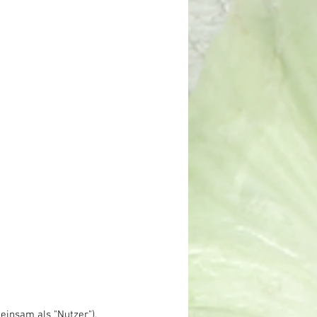
insam als "Nutzer").