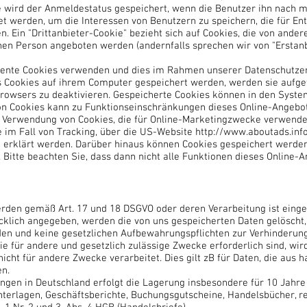
se wird der Anmeldestatus gespeichert, wenn die Benutzer ihn nach 
t werden, um die Interessen von Benutzern zu speichern, die für 
Ein "Drittanbieter-Cookie" bezieht sich auf Cookies, die von andere
hen Person angeboten werden (andernfalls sprechen wir von "Erstanb
nte Cookies verwenden und dies im Rahmen unserer Datenschutzer
 Cookies auf ihrem Computer gespeichert werden, werden sie aufgef
Browsers zu deaktivieren. Gespeicherte Cookies können in den Syst
on Cookies kann zu Funktionseinschränkungen dieses Online-Angebot
 Verwendung von Cookies, die für Online-Marketingzwecke verwendet 
e im Fall von Tracking, über die US-Website
http://www.aboutads.inf
/
erklärt werden. Darüber hinaus können Cookies gespeichert werden,
 Bitte beachten Sie, dass dann nicht alle Funktionen dieses Online
rden gemäß Art. 17 und 18 DSGVO oder deren Verarbeitung ist einges
klich angegeben, werden die von uns gespeicherten Daten gelöscht, 
en und keine gesetzlichen Aufbewahrungspflichten zur Verhinderun
ie für andere und gesetzlich zulässige Zwecke erforderlich sind, wir
cht für andere Zwecke verarbeitet. Dies gilt zB für Daten, die aus 
n.
en in Deutschland erfolgt die Lagerung insbesondere für 10 Jahre
Unterlagen, Geschäftsberichte, Buchungsgutscheine, Handelsbücher, 