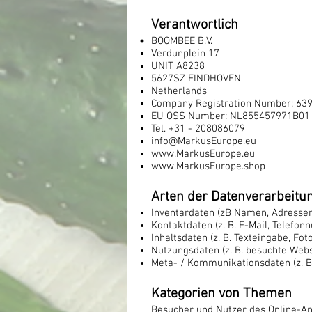
Verantwortlich
BOOMBEE B.V.
Verdunplein 17
UNIT A8238
​5627SZ EINDHOVEN
Netherlands
Company Registration Number: 63
EU OSS Number: NL855457971B01
Tel. +31 - 208086079
info@MarkusEurope.eu
www.MarkusEurope.eu
www.MarkusEurope.shop
Arten der Datenverarbeitu
Inventardaten (zB Namen, Adressen
Kontaktdaten (z. B. E-Mail, Telefo
Inhaltsdaten (z. B. Texteingabe, Foto
Nutzungsdaten (z. B. besuchte Websi
Meta- / Kommunikationsdaten (z. B
Kategorien von Themen
Besucher und Nutzer des Online-An