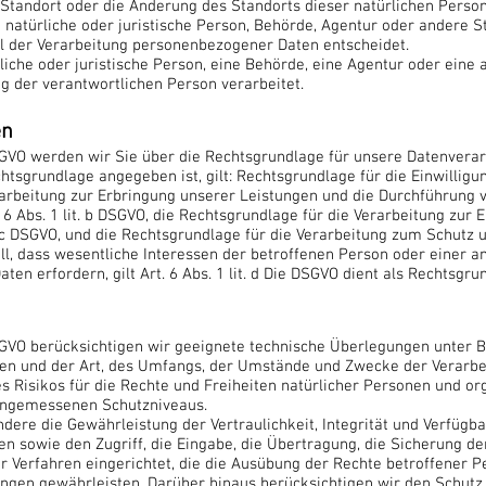
n Standort oder die Änderung des Standorts dieser natürlichen Perso
e natürliche oder juristische Person, Behörde, Agentur oder andere S
l der Verarbeitung personenbezogener Daten entscheidet.
liche oder juristische Person, eine Behörde, eine Agentur oder eine a
 der verantwortlichen Person verarbeitet.
en
GVO werden wir Sie über die Rechtsgrundlage für unsere Datenverarb
sgrundlage angegeben ist, gilt: Rechtsgrundlage für die Einwilligung i
arbeitung zur Erbringung unserer Leistungen und die Durchführung
6 Abs. 1 lit. b DSGVO, die Rechtsgrundlage für die Verarbeitung zur 
it. c DSGVO, und die Rechtsgrundlage für die Verarbeitung zum Schutz 
 Fall, dass wesentliche Interessen der betroffenen Person oder einer 
n erfordern, gilt Art. 6 Abs. 1 lit. d Die DSGVO dient als Rechtsgru
GVO berücksichtigen wir geeignete technische Überlegungen unter B
en und der Art, des Umfangs, der Umstände und Zwecke der Verarbe
s Risikos für die Rechte und Freiheiten natürlicher Personen und 
angemessenen Schutzniveaus.
re die Gewährleistung der Vertraulichkeit, Integrität und Verfügba
ten sowie den Zugriff, die Eingabe, die Übertragung, die Sicherung d
 Verfahren eingerichtet, die die Ausübung der Rechte betroffener 
ngen gewährleisten. Darüber hinaus berücksichtigen wir den Schut