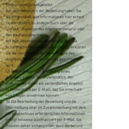
Online-Shop zurückgeleitet.
Vor dem Absenden der Bestellung haben Sie
die Möglichkeit, alle Informationen hier erneut
zu überprüfen, zu ändern (auch über die
"Zurück" -Funktion des Internetbrowsers) oder
den Kauf abzubrechen.
Mit dem Absenden der Bestellung über die
Schaltfläche "Bestellung mit Zahlung" erklären
Sie die rechtsverbindliche Annahme des
Angebots, wodurch der Vertrag geschlossen
wird.
(2) Ihre Anfragen zur Erstellung eines
Angebots sind für Sie unverbindlich. Wir
unterbreiten Ihnen ein verbindliches Angebot
in Textform (zB per E-Mail), das Sie innerhalb
von 5 Tagen annehmen können.
(5) Die Bearbeitung der Bestellung und die
Übermittlung aller im Zusammenhang mit dem
Vertragsschluss erforderlichen Informationen
erfolgt teilweise automatisiert per E-Mail. Sie
müssen daher sicherstellen, dass die bei uns