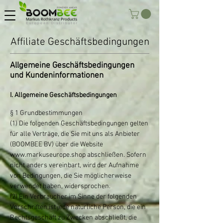
Affiliate Geschäftsbedingungen
Allgemeine Geschäftsbedingungen
und Kundeninformationen
I. Allgemeine Geschäftsbedingungen
§ 1 Grundbestimmungen
(1) Die folgenden Geschäftsbedingungen gelten
für alle Verträge, die Sie mit uns als Anbieter
(BOOMBEE BV) über die Website
www.markuseurope.shop
abschließen. Sofern
nicht anders vereinbart, wird der Aufnahme
von Bedingungen, die Sie möglicherweise
verwendet haben, widersprochen.
(2) Ein Verbraucher im Sinne der folgenden
Vorschriften ist jede natürliche Person, die ein
Rechtsgeschäft zu Zwecken abschließt, die