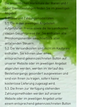
Die wesentlichen Merkmale der Waren und /
oder Dienstleistungen finden Sie im jeweiligen
Angebot.
5. Preise und Zahlungsmodalitäten
5.1. Die in den jeweiligen Angeboten
aufgeführten Preise sowie die Versandkosten
stellen Gesamtpreise dar. Sie enthalten alle
Preiskomponenten einschließlich aller
anfallenden Steuern.
5.2. Die Versandkosten sind nicht im Kaufpreis
enthalten. Sie können über einen
entsprechend gekennzeichneten Button auf
unserer Website oder im jeweiligen Angebot
abgerufen werden, werden im Verlauf des
Bestellvorgangs gesondert ausgewiesen und
sind von Ihnen zu tragen, sofern keine
kostenlose Lieferung zugesagt wird.
5.3. Die Ihnen zur Verfügung stehenden
Zahlungsmethoden werden auf unserer
Website oder im jeweiligen Angebot unter
einem entsprechend gekennzeichneten Button