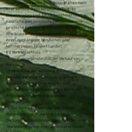
hauptsächlich weder ihrer gewerblichen noch
ihrer selbständigen beruflichen Tätigkeit
zuzuschreiben sind. Ein Unternehmer ist eine
natürliche oder juristische Person oder eine
juristische Personengesellschaft, die beim
Abschluss eines Rechtsgeschäfts in Ausübung
ihrer unabhängigen beruflichen oder
kommerziellen Tätigkeit handelt.
§ 2 Vertragsschluss
(1) Vertragsgegenstand ist der Verkauf von
Waren.
(2) Bereits mit der Auflistung des jeweiligen
Produkts auf unserer Website unterbreiten wir
Ihnen ein verbindliches Angebot zum
Abschluss eines Vertrages unter den in der
Artikelbeschreibung angegebenen
Bedingungen.
(3) Der Vertrag kommt über das Online-
Warenkorbsystem wie folgt zustande:
Die zum Kauf bestimmten Waren werden in den
"Warenkorb" gelegt. Über die entsprechende