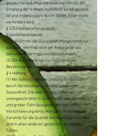
gespeicherte E-Mail-Adresse korrekt ist, der
Empfang der E-Mails technisch sichergestellt
ist und insbesondere durch SPAM-Filter nicht
verhindert wird.
§ 3 Zurückbehaltungsrecht,
Eigentumsvorbehalt
(1) Sie können ein Zurückbehaltungsrecht nur
ausüben, wenn es sich um Ansprüche aus
demselben Vertragsverhältnis handelt.
(2) Die Ware bleibt bis zur vollständigen
Bezahlung des Kaufpreises unser Eigentum.
§ 4 Haftung
(1) Wir haften in vollem Umfang für Schäden
durch Verletzungen von Leib, Leben oder
Gesundheit. Darüber hinaus haften wir
uneingeschränkt in allen Fällen von Vorsatz
und grober Fahrlässigkeit, betrügerischer
Verschleierung eines Mangels, Annahme der
Garantie für die Qualität des Kaufgegenstandes
und in allen anderen gesetzlich geregelten
Fällen.