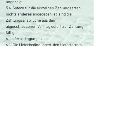
angezeigt.
5.4. Sofern für die einzelnen Zahlungsarten
nichts anderes angegeben ist, sind die
Zahlungsansprüche aus dem
abgeschlossenen Vertrag sofort zur Zahlung
fällig.
6. Lieferbedingungen
6.1. Die Lieferbedingungen, den Liefertermin
und eventuelle Lieferbeschränkungen finden
Sie auf unserer Website oder im jeweiligen
Angebot unter einem entsprechend
gekennzeichneten Button.
6.2. Soweit Sie Verbraucher sind, ist gesetzlich
geregelt, dass das Risiko eines
versehentlichen Verlusts und einer
versehentlichen Verschlechterung des
verkauften Artikels nur bei Übergabe der Ware
auf Sie übergeht, unabhängig davon, ob die
Sendung versichert oder nicht versichert ist.
Dies gilt nicht, wenn Sie ein
Transportunternehmen, das nicht vom