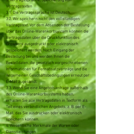
3. Vertragssprache, Speicherung von
Vertragstexten
3.1. Die Vertragssprache ist Deutsch.
3.2. Wir speichern nicht den vollständigen
Vertragstext. Vor dem Absenden der Bestellung
über das Online-Warenkorbsystem können die
Vertragsdaten über die Druckfunktion des
Browsers ausgedruckt oder elektronisch
gespeichert werden. Nach Eingang der
Bestellung bei uns werden Ihnen die
Bestelldaten, die gesetzlich vorgeschriebenen
Informationen für Fernabsatzverträge und die
Allgemeinen Geschäftsbedingungen erneut per
E-Mail zugesandt.
3.3. Wenn Sie eine Angebotsanfrage außerhalb
des Online-Warenkorbsystems haben,
erhalten Sie alle Vertragsdaten in Textform als
Teil eines verbindlichen Angebots, z. B. per E-
Mail, das Sie ausdrucken oder elektronisch
speichern können.
4. Wesentliche Merkmale der Waren oder
Dienstleistungen