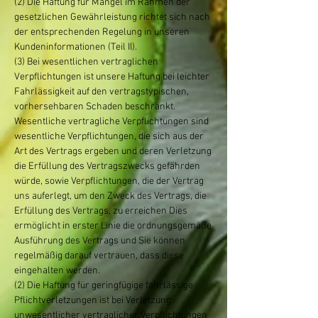
(2) Die Haftung für Mängel im Rahmen der
gesetzlichen Gewährleistung richtet sich nach
der entsprechenden Regelung in unseren
Kundeninformationen (Teil II).
(3) Bei wesentlichen vertraglichen
Verpflichtungen ist unsere Haftung bei leichter
Fahrlässigkeit auf den vertragstypischen,
vorhersehbaren Schaden beschränkt.
Wesentliche vertragliche Verpflichtungen sind
wesentliche Verpflichtungen, die sich aus der
Art des Vertrags ergeben und deren Verletzung
die Erfüllung des Vertragszwecks gefährden
würde, sowie Verpflichtungen, die der Vertrag
uns auferlegt, um den Zweck des Vertrags, die
Erfüllung des Vertrags, zu erreichen Dies
ermöglicht in erster Linie die ordnungsgemäße
Ausführung des Vertrags und Sie können
regelmäßig darauf vertrauen, dass diese
eingehalten werden.
(2) Die Haftung für geringfügige fahrlässige
Pflichtverletzungen ist bei Verletzung
unwesentlicher vertraglicher Verpflichtungen