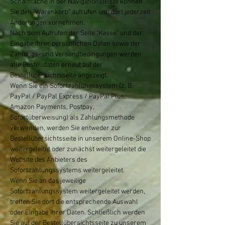
Schaltfläche in der Navigationsleiste können
Sie den "Warenkorb" aufrufen und dort jederzeit
Änderungen vornehmen.
Nach dem Aufrufen der Seite "Kasse" und der
Eingabe Ihrer persönlichen Daten sowie der
Zahlungs- und Versandbedingungen werden
alle Bestelldaten erneut auf der
Bestellübersichtsseite angezeigt.
Wenn Sie ein Sofortzahlungssystem (z. B.
PayPal / PayPal Express / PayPal Plus,
Amazon Payments, Postpay,
Sofortüberweisung) als Zahlungsmethode
verwenden, werden Sie entweder zur
Bestellübersichtsseite in unserem Online-Shop
weitergeleitet oder zunächst weitergeleitet die
Website des Anbieters des
Sofortzahlungssystems weitergeleitet.
Wenn Sie an das jeweilige
Sofortzahlungssystem weitergeleitet werden,
treffen Sie dort die entsprechende Auswahl
oder Eingabe Ihrer Daten. Schließlich werden
Sie auf der Bestellübersichtsseite zu unserem