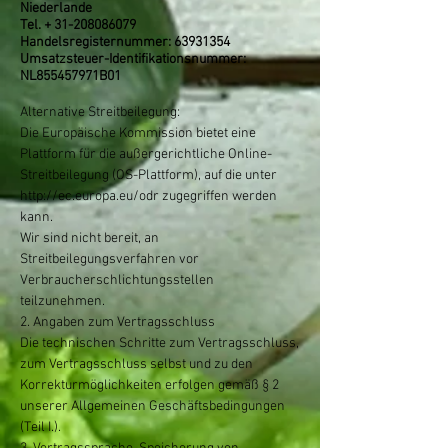
Niederlande
Tel. +
31-208086079
Handelsregisternummer:
63931354
Umsatzsteuer-Identifikationsnummer:
NL855457971B01
Alternative Streitbeilegung:
Die Europäische Kommission bietet eine
Plattform für die außergerichtliche Online-
Streitbeilegung (OS-Plattform), auf die unter
http://ec.europa.eu/odr
zugegriffen werden
kann.
Wir sind nicht bereit, an
Streitbeilegungsverfahren vor
Verbraucherschlichtungsstellen
teilzunehmen.
2. Angaben zum Vertragsschluss
Die technischen Schritte zum Vertragsschluss,
zum Vertragsschluss selbst und zu den
Korrekturmöglichkeiten erfolgen gemäß § 2
unserer Allgemeinen Geschäftsbedingungen
(Teil I.).