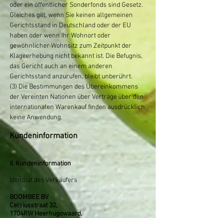
oder ein öffentlicher Sonderfonds sind Gesetz.
Gleiches gilt, wenn Sie keinen allgemeinen
Gerichtsstand in Deutschland oder der EU
haben oder wenn Ihr Wohnort oder
gewöhnlicher Wohnsitz zum Zeitpunkt der
Klageerhebung nicht bekannt ist. Die Befugnis,
das Gericht auch an einem anderen
Gerichtsstand anzurufen, bleibt unberührt.
(3) Die Bestimmungen des Übereinkommens
der Vereinten Nationen über Verträge über den
internationalen Warenkauf finden ausdrücklich
keine Anwendung.
Kundeninformation
II. Kundeninformation
Identität des Verkäufers
BOOMBEE BV
Celsiusstraat 32,
1704RW Heerhugowaard,