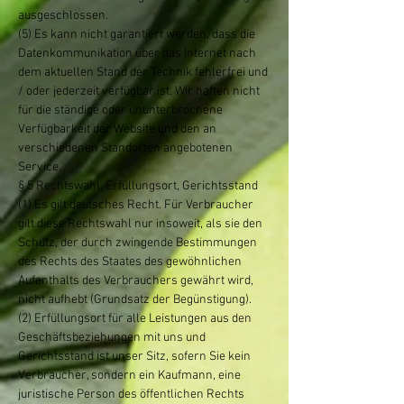
ausgeschlossen.
(5) Es kann nicht garantiert werden, dass die
Datenkommunikation über das Internet nach
dem aktuellen Stand der Technik fehlerfrei und
/ oder jederzeit verfügbar ist. Wir haften nicht
für die ständige oder ununterbrochene
Verfügbarkeit der Website und den an
verschiedenen Standorten angebotenen
Service.
§ 5 Rechtswahl, Erfüllungsort, Gerichtsstand
(1) Es gilt deutsches Recht. Für Verbraucher
gilt diese Rechtswahl nur insoweit, als sie den
Schutz, der durch zwingende Bestimmungen
des Rechts des Staates des gewöhnlichen
Aufenthalts des Verbrauchers gewährt wird,
nicht aufhebt (Grundsatz der Begünstigung).
(2) Erfüllungsort für alle Leistungen aus den
Geschäftsbeziehungen mit uns und
Gerichtsstand ist unser Sitz, sofern Sie kein
Verbraucher, sondern ein Kaufmann, eine
juristische Person des öffentlichen Rechts