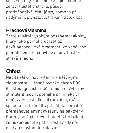
střevní stěny. Zabraňuje zácpě, udržuje
zdraví tlustého střeva, působí
protizánětlivě, čistí játra, pomáhá při
nadýmání, plynatosti, trávení, detoxikaci.
Hrachová vláknina
Zdroj s velmi vysokým obsahem vlákniny,
který také pomáhá udržet až
devítinásobek své hmotnosti ve vodě, což
pomáhá věcem pohybovat se v tlustém
střevě snadno.
Chřest
Nabité vlákninou, vitamíny a léčivými
vlastnostmi. Úžasně vysoký obsah FOS
(fruktooligosacharidů) a inulinu. Výborný
stimulant ledvin, pomáhá při infekcích
močových cest, diuretikum, dnu, má
spoustu protizánětlivých látek, pomáhá
přeměňovat aminokyseliny na bílkoviny.
Kořeny snižují krevní tlak. Někteří říkají,
že pokud budete jíst chřest každý den,
nikdy nedostanete rakovinu.