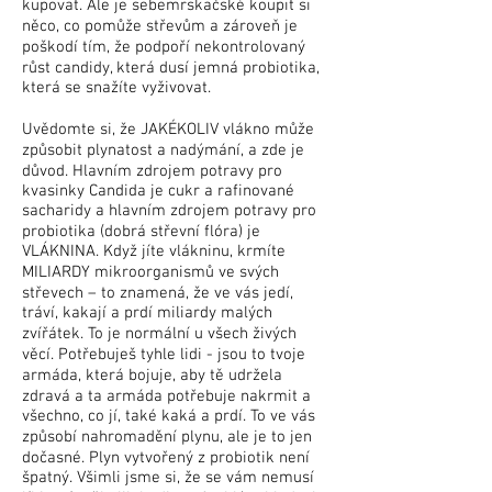
kupovat. Ale je sebemrskačské koupit si
něco, co pomůže střevům a zároveň je
poškodí tím, že podpoří nekontrolovaný
růst candidy, která dusí jemná probiotika,
která se snažíte vyživovat.
Uvědomte si, že JAKÉKOLIV vlákno může
způsobit plynatost a nadýmání, a zde je
důvod. Hlavním zdrojem potravy pro
kvasinky Candida je cukr a rafinované
sacharidy a hlavním zdrojem potravy pro
probiotika (dobrá střevní flóra) je
VLÁKNINA. Když jíte vlákninu, krmíte
MILIARDY mikroorganismů ve svých
střevech – to znamená, že ve vás jedí,
tráví, kakají a prdí miliardy malých
zvířátek. To je normální u všech živých
věcí. Potřebuješ tyhle lidi - jsou to tvoje
armáda, která bojuje, aby tě udržela
zdravá a ta armáda potřebuje nakrmit a
všechno, co jí, také kaká a prdí. To ve vás
způsobí nahromadění plynu, ale je to jen
dočasné. Plyn vytvořený z probiotik není
špatný. Všimli jsme si, že se vám nemusí