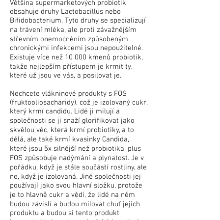
Většina supermarketových probiotik
obsahuje druhy Lactobacillus nebo
Bifidobacterium. Tyto druhy se specializují
na trávení mléka, ale proti závažnějším
střevním onemocněním způsobeným
chronickými infekcemi jsou nepoužitelné.
Existuje více než 10 000 kmenů probiotik,
takže nejlepším přístupem je krmit ty,
které už jsou ve vás, a posilovat je.
Nechcete vlákninové produkty s FOS
(fruktooliosacharidy), což je izolovaný cukr,
který krmí candidu. Lidé ji milují a
společnosti se ji snaží glorifikovat jako
skvělou věc, která krmí probiotiky, a to
dělá, ale také krmí kvasinky Candida,
které jsou 5x silnější než probiotika, plus
FOS způsobuje nadýmání a plynatost. Je v
pořádku, když je stále součástí rostliny, ale
ne, když je izolovaná. Jiné společnosti jej
používají jako svou hlavní složku, protože
je to hlavně cukr a vědí, že lidé na něm
budou závislí a budou milovat chuť jejich
produktu a budou si tento produkt