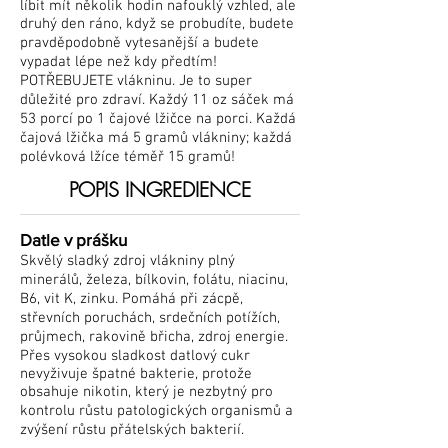
líbit mít několik hodin nafouklý vzhled, ale
druhý den ráno, když se probudíte, budete
pravděpodobně vytesanější a budete
vypadat lépe než kdy předtím!
POTŘEBUJETE vlákninu. Je to super
důležité pro zdraví. Každý 11 oz sáček má
53 porcí po 1 čajové lžičce na porci. Každá
čajová lžička má 5 gramů vlákniny; každá
polévková lžíce téměř 15 gramů!
POPIS INGREDIENCE
Datle v prášku
Skvělý sladký zdroj vlákniny plný
minerálů, železa, bílkovin, folátu, niacinu,
B6, vit K, zinku. Pomáhá při zácpě,
střevních poruchách, srdečních potížích,
průjmech, rakovině břicha, zdroj energie.
Přes vysokou sladkost datlový cukr
nevyživuje špatné bakterie, protože
obsahuje nikotin, který je nezbytný pro
kontrolu růstu patologických organismů a
zvýšení růstu přátelských bakterií.