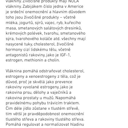
vlákniny. Živočišné produkty mají NULA
vlákniny. Zabijákem číslo jedna v Americe
je srdeční onemocnění a hlavním důvodem
toho jsou živočišné produkty – včetně
mléka, jogurtů, sýrů, vajec, ryb, kuřecího
masa, smetanových salátových dresinků,
krémových polévek, tvarohu, smetanového
sýra, tvarohového koláče atd. všechny mají
nasycené tuky, cholesterol, živočišné
hormony cizí lidskému tělu, včetně
antagonistů rakoviny, jako je IGF-1,
estrogen, methionin a cholin.
Vláknina pomáhá odstraňovat cholesterol,
estrogeny a xenoestrogeny z těla, což je
důvod, proč je skvělá jako prevence
rakoviny vyvolané estrogeny, jako je
rakovina prsu, dělohy a vaječníků a
rakovina prostaty u mužů. Napomáhá
pravidelnému pohybu trávicím traktem.
Čím déle jídlo zůstane v tlustém střevě,
tím větší je pravděpodobnost onemocnění
tlustého střeva a rakoviny tlustého střeva.
Pomáhá regulovat a normalizovat hladinu