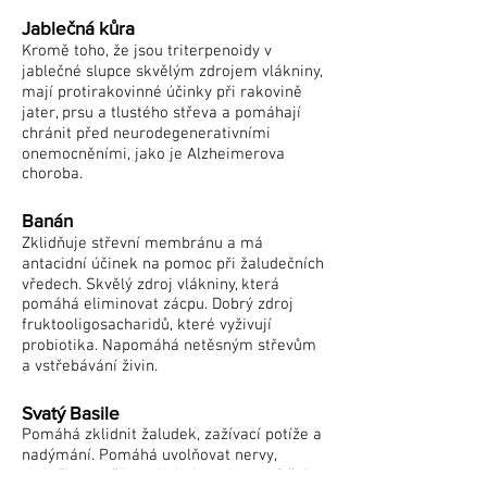
Jablečná kůra
Kromě toho, že jsou triterpenoidy v
jablečné slupce skvělým zdrojem vlákniny,
mají protirakovinné účinky při rakovině
jater, prsu a tlustého střeva a pomáhají
chránit před neurodegenerativními
onemocněními, jako je Alzheimerova
choroba.
Banán
Zklidňuje střevní membránu a má
antacidní účinek na pomoc při žaludečních
vředech. Skvělý zdroj vlákniny, která
pomáhá eliminovat zácpu. Dobrý zdroj
fruktooligosacharidů, které vyživují
probiotika. Napomáhá netěsným střevům
a vstřebávání živin.
Svatý Basile
Pomáhá zklidnit žaludek, zažívací potíže a
nadýmání. Pomáhá uvolňovat nervy,
zbystřit paměť, posiluje imunitu, zmírňuje