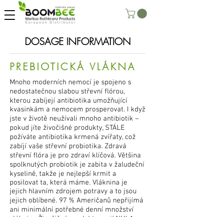
DOSAGE INFORMATION
PREBIOTICKÁ VLÁKNA
Mnoho moderních nemocí je spojeno s
nedostatečnou slabou střevní flórou,
kterou zabíjejí antibiotika umožňující
kvasinkám a nemocem prosperovat. I když
jste v životě neužívali mnoho antibiotik –
pokud jíte živočišné produkty, STÁLE
požíváte antibiotika krmená zvířaty, což
zabíjí vaše střevní probiotika. Zdravá
střevní flóra je pro zdraví klíčová. Většina
spolknutých probiotik je zabita v žaludeční
kyselině, takže je nejlepší krmit a
posilovat ta, která máme. Vláknina je
jejich hlavním zdrojem potravy a to jsou
jejich oblíbené. 97 % Američanů nepřijímá
ani minimální potřebné denní množství