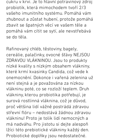
cukru v krvi. Je to hlavní potravinový zdroj
probiotik, která mimochodem tvoří 2/3
vašeho imunitního systému. Pomáhá vám
zhubnout a zůstat hubení, protože pomáhá
zbavit se špatných věcí ve vašem těle a
pomáhá vám cítit se sytí, ale nevstřebává
se do těla.
Rafinovaný chléb, těstoviny, bagely,
cereálie, palačinky, ovocné šťávy NEJSOU
ZDRAVOU VLÁKNINOU. Jsou to produkty
nízké kvality s nízkým obsahem vlákniny,
které krmí kvasinky Candida, což vede k
onemocnění. Dokonce i vařená zelenina už
není stejná a je považována za nízkou
vlákninu poté, co se rozloží teplem. Druh
vlákniny, kterou probiotika potřebují, je
surová rostlinná vláknina, což je důvod,
proč většina lidí vážně postrádá zdravou
střevní flóru – nedostává žádnou zdravou
vlákninu! Proto je tolik lidí nemocných a
má nadváhu. Pro jistotu si dejte alespoň
lžíci této prebiotické vlákniny každý den.
Probiotické doplňky jsou nedostatečné.