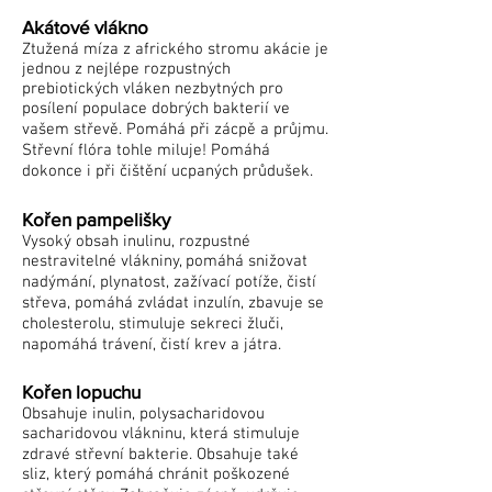
Akátové vlákno
Ztužená míza z afrického stromu akácie je
jednou z nejlépe rozpustných
prebiotických vláken nezbytných pro
posílení populace dobrých bakterií ve
vašem střevě. Pomáhá při zácpě a průjmu.
Střevní flóra tohle miluje! Pomáhá
dokonce i při čištění ucpaných průdušek.
Kořen pampelišky
Vysoký obsah inulinu, rozpustné
nestravitelné vlákniny, pomáhá snižovat
nadýmání, plynatost, zažívací potíže, čistí
střeva, pomáhá zvládat inzulín, zbavuje se
cholesterolu, stimuluje sekreci žluči,
napomáhá trávení, čistí krev a játra.
Kořen lopuchu
Obsahuje inulin, polysacharidovou
sacharidovou vlákninu, která stimuluje
zdravé střevní bakterie. Obsahuje také
sliz, který pomáhá chránit poškozené