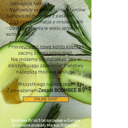
- Jaśniejsza faktura
- Najnowszy system płatności online
najnowszej generacji z paskiem.
- Szybsza informacja o innowacjach
- Obsługa klienta w wielu językach
europejskich
Proszę
utwórz nowe konto klienta
i
zacznij z nami przyszłość.
Nie możemy się doczekać, aby w
dalszym ciągu zapewniać Państwu
najlepszą możliwą obsługę.
Wszystkiego najlepszego!
Z poważaniem
Zespół BOOMBEE B.V
ONLINE SHOP
Boombee BV od 5 lat sprzedaje w Europie
oryginalne produkty Markus Rothkranz.