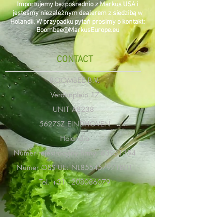
Importujemy bezpośrednio z Markus USA i
jesteśmy niezależnym dealerem z siedzibą w
Holandii. W przypadku pytań prosimy o kontakt:
Boombee@MarkusEurope.eu
CONTACT
BOOMBEE B.V.
Verdunplein 17
UNIT A8238
5627SZ EINDHOVEN
Holandia
Numer rejestracyjny firmy:
63931354
Numer OSS UE: NL855457971B01
Tel.
+31 - 208086079