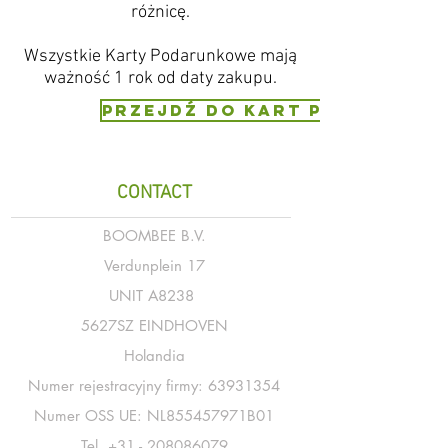
różnicę.
Wszystkie Karty Podarunkowe mają
ważność 1 rok od daty zakupu.
PRZEJDŹ DO KART PODARUNKO
CONTACT
BOOMBEE B.V.
Verdunplein 17
UNIT A8238
5627SZ EINDHOVEN
Holandia
Numer rejestracyjny firmy:
63931354
Numer OSS UE: NL855457971B01
Tel.
+31 - 208086079