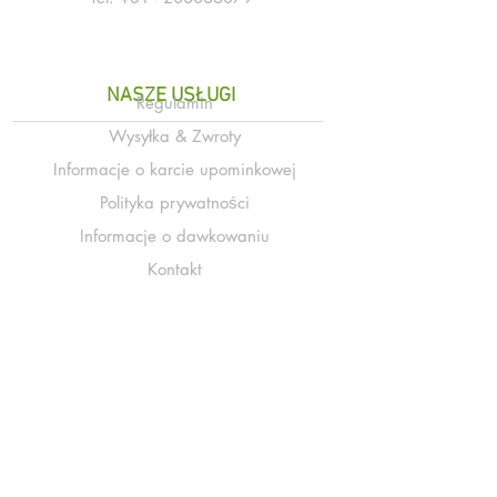
NASZE USŁUGI
Regulamin
Wysyłka & Zwroty
Informacje o karcie upominkowej
Polityka prywatności
Informacje o dawkowaniu
Kontakt
Często zadawane pytania
NASZA POMOC
O Markusie
Przepisy
Biuletyn
Impresja